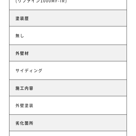
(リファイン1000MF-IR)
塗装歴
無し
外壁材
サイディング
ホーム
施工内容
事業事例
外壁塗装
劣化箇所
スタッフ紹介