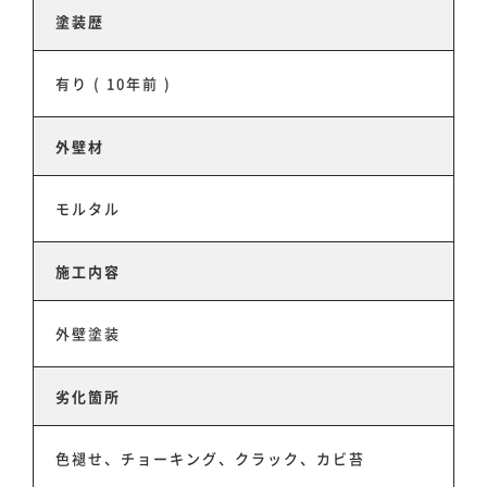
塗装歴
有り ( 10年前 )
外壁材
モルタル
施工内容
ホーム
外壁塗装
事業事例
劣化箇所
スタッフ紹介
色褪せ、チョーキング、クラック、カビ苔