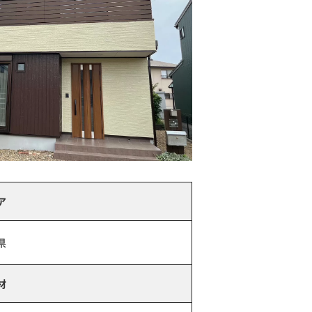
ア
県
材