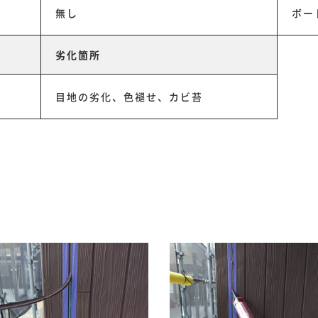
無し
ボー
劣化箇所
目地の劣化、色褪せ、カビ苔