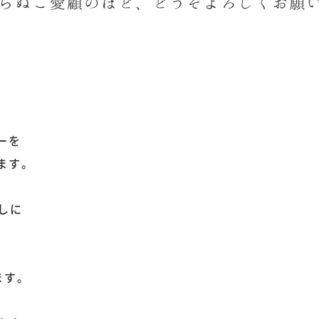
ーを
ます。
念しに
ます。
、