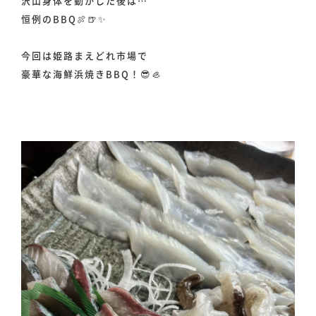
沢山身体を動かした後は…
恒例のBBQ🍖🍺✨
今回は姫路まえどれ市場で
豪華な海鮮浜焼きBBQ！😎🦪