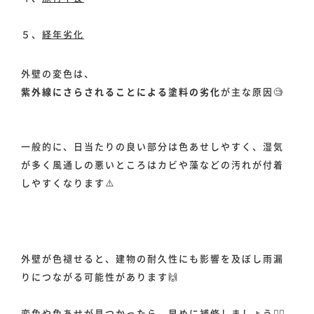
ホーム
５、
経年劣化
事業事例
外壁の変色は、
紫外線にさらされることによる塗料の劣化
が主な原因🧐
スタッフ紹介
一般的に、日当たりの良い部分は色あせしやすく、湿気
が多く風通しの悪いところはカビや藻などの汚れが付着
会社情報
しやすくなります⚠️
お知らせ
外壁が色褪せると、建物の耐久性にも影響を及ぼし雨漏
お問い合わせ
りにつながる可能性があります🙌
変色や色あせが見つかったら、早めに補修しましょう🙆‍♂️