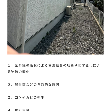
１、
紫外線の吸収による色素結合の切断や化学変化によ
る物質の変化
２、
酸性雨などの自然的な原因
３、
コケやカビの発生
４、
施行不良