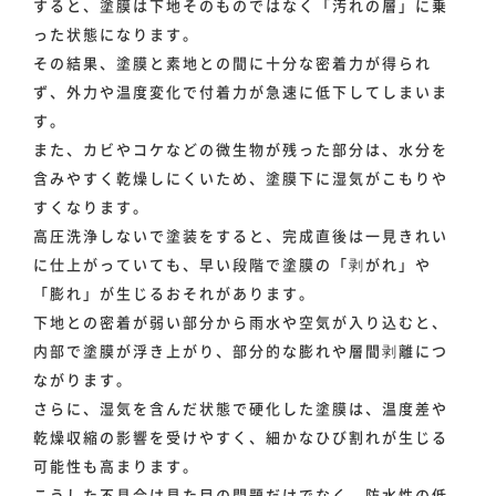
すると、塗膜は下地そのものではなく「汚れの層」に乗
った状態になります。
その結果、塗膜と素地との間に十分な密着力が得られ
ず、外力や温度変化で付着力が急速に低下してしまいま
す。
また、カビやコケなどの微生物が残った部分は、水分を
含みやすく乾燥しにくいため、塗膜下に湿気がこもりや
すくなります。
高圧洗浄しないで塗装をすると、完成直後は一見きれい
に仕上がっていても、早い段階で塗膜の「剥がれ」や
「膨れ」が生じるおそれがあります。
下地との密着が弱い部分から雨水や空気が入り込むと、
内部で塗膜が浮き上がり、部分的な膨れや層間剥離につ
ながります。
さらに、湿気を含んだ状態で硬化した塗膜は、温度差や
乾燥収縮の影響を受けやすく、細かなひび割れが生じる
可能性も高まります。
こうした不具合は見た目の問題だけでなく、防水性の低