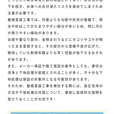
下を招き、躯体への水分浸入リスクを高めてしまうため
注意が必要です。
屋根塗装工事では、外壁よりも勾配や形状が複雑で、雨
水や砂ぼこりがたまりやすい部分が多いため、特に汚れ
が残りやすい傾向があります。
ホーム
谷部や重なり部分、金物まわりなどにホコリやコケが残
ったまま塗装すると、その部分から塗膜不良が広がり、
期待していた耐用年数よりも早く性能が低下するおそれ
事業事例
があります。
また、メーカー保証や施工保証の条件としても、適切な
洗浄と下地処理が前提とされることが多く、不十分な下
スタッフ紹介
地処理は保証の対象外となる可能性があります。
そのため、屋根塗装工事を検討する際には、高圧洗浄の
方法や下地処理の内容について、事前に具体的な説明を
会社情報
受けておくことが大切です✨
お知らせ