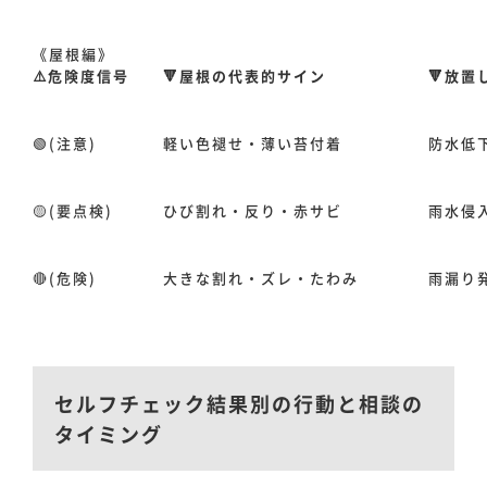
《屋根編》
お問い合わせ
⚠️危険度信号
🔻屋根の代表的サイン
🔻放
🟢(注意)
軽い色褪せ・薄い苔付着
防水低
🟡(要点検)
ひび割れ・反り・赤サビ
雨水侵
🔴(危険)
大きな割れ・ズレ・たわみ
雨漏り
セルフチェック結果別の行動と相談の
タイミング