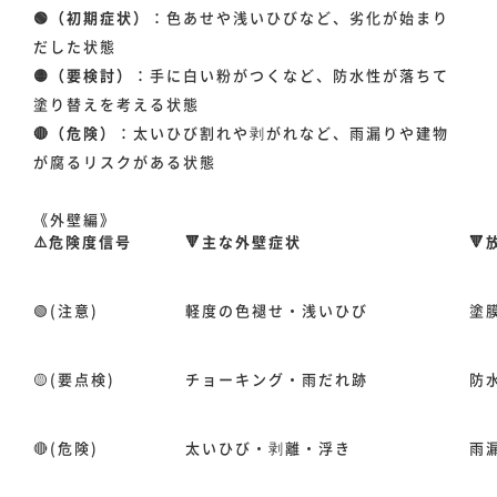
🟢（初期症状）
：色あせや浅いひびなど、劣化が始まり
だした状態
🟡（要検討）
：手に白い粉がつくなど、防水性が落ちて
塗り替えを考える状態
🔴（危険）
：太いひび割れや剥がれなど、雨漏りや建物
ホーム
が腐るリスクがある状態
《外壁編》
事業事例
⚠️危険度信号
🔻主な外壁症状

スタッフ紹介
🟢(注意)
軽度の色褪せ・浅いひび
塗
🟡(要点検)
チョーキング・雨だれ跡
防
会社情報
🔴(危険)
太いひび・剥離・浮き
雨
お知らせ