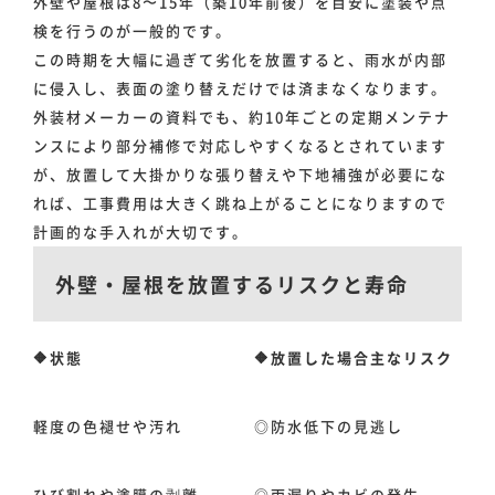
外壁や屋根は8〜15年（築10年前後）を目安に塗装や点
検を行うのが一般的です。
この時期を大幅に過ぎて劣化を放置すると、雨水が内部
に侵入し、表面の塗り替えだけでは済まなくなります。
外装材メーカーの資料でも、約10年ごとの定期メンテナ
ンスにより部分補修で対応しやすくなるとされています
が、放置して大掛かりな張り替えや下地補強が必要にな
れば、工事費用は大きく跳ね上がることになりますので
計画的な手入れが大切です。
外壁・屋根を放置するリスクと寿命
🔶状態
🔶放置した場合主なリスク
軽度の色褪せや汚れ
◎防水低下の見逃し
ひび割れや塗膜の剥離
◎雨漏りやカビの発生